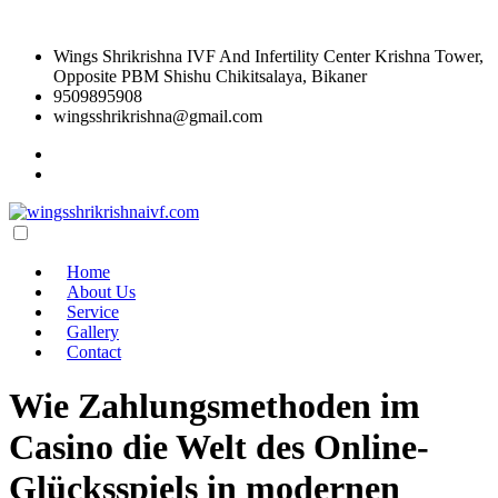
Wings Shrikrishna IVF And Infertility Center Krishna Tower,
Opposite PBM Shishu Chikitsalaya, Bikaner
9509895908
wingsshrikrishna@gmail.com
Home
About Us
Service
Gallery
Contact
Wie Zahlungsmethoden im
Casino die Welt des Online-
Glücksspiels in modernen