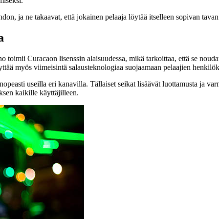
miseksi.
 ja ne takaavat, että jokainen pelaaja löytää itselleen sopivan tavan 
a
 toimii Curacaon lisenssin alaisuudessa, mikä tarkoittaa, että se noudat
yttää myös viimeisintä salausteknologiaa suojaamaan pelaajien henkilökoh
peasti useilla eri kanavilla. Tällaiset seikat lisäävät luottamusta ja var
en kaikille käyttäjilleen.