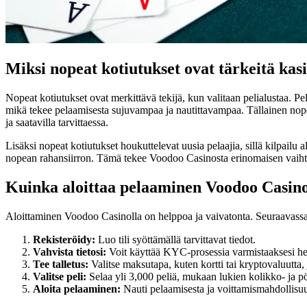
Miksi nopeat kotiutukset ovat tärkeitä kas
Nopeat kotiutukset ovat merkittävä tekijä, kun valitaan pelialustaa. Pe
mikä tekee pelaamisesta sujuvampaa ja nautittavampaa. Tällainen nopeu
ja saatavilla tarvittaessa.
Lisäksi nopeat kotiutukset houkuttelevat uusia pelaajia, sillä kilpail
nopean rahansiirron. Tämä tekee Voodoo Casinosta erinomaisen vaihtoeh
Kuinka aloittaa pelaaminen Voodoo Casino
Aloittaminen Voodoo Casinolla on helppoa ja vaivatonta. Seuraavassa o
Rekisteröidy:
Luo tili syöttämällä tarvittavat tiedot.
Vahvista tietosi:
Voit käyttää KYC-prosessia varmistaaksesi hen
Tee talletus:
Valitse maksutapa, kuten kortti tai kryptovaluutta, j
Valitse peli:
Selaa yli 3,000 peliä, mukaan lukien kolikko- ja pö
Aloita pelaaminen:
Nauti pelaamisesta ja voittamismahdollisuu