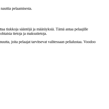
nauttia pelaamisesta.
taa tiukkoja sääntöjä ja määräyksiä. Tämä antaa pelaajille
taisia tietoja ja maksutietoja.
muutta, joita pelaajat tarvitsevat valitessaan pelialustaa. Voodoo