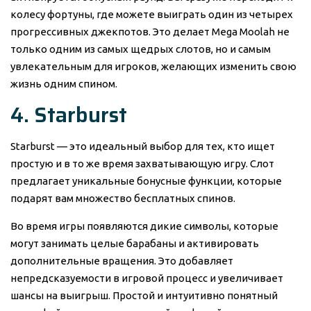
колесу фортуны, где можете выиграть один из четырех
прогрессивных джекпотов. Это делает Mega Moolah не
только одним из самых щедрых слотов, но и самым
увлекательным для игроков, желающих изменить свою
жизнь одним спином.
4. Starburst
Starburst — это идеальный выбор для тех, кто ищет
простую и в то же время захватывающую игру. Слот
предлагает уникальные бонусные функции, которые
подарят вам множество бесплатных спинов.
Во время игры появляются дикие символы, которые
могут занимать целые барабаны и активировать
дополнительные вращения. Это добавляет
непредсказуемости в игровой процесс и увеличивает
шансы на выигрыш. Простой и интуитивно понятный