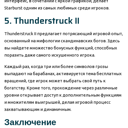
интерфейс, в сочетании с яркой графикой, делает
Starburst одним из самых любимых среди игроков.
5. Thunderstruck II
Thunderstruck II предлагает потрясающий игровой опыт,
основанный на мифологии скандинавских богов. Здесь
вы найдете множество бонусных функций, способных
поразить даже самого искушенного игрока.
Каждый раз, когда три или более символов грозы
выпадают на барабанах, активируется тема бесплатных
вращений, где игрок может выбрать свой путь к
богатству. Кроме того, прохождение через различные
уровни открывает доступ к дополнительным функциям
и множителям выигрышей, делая игровой процесс
захватывающим и динамичным.
Заключение