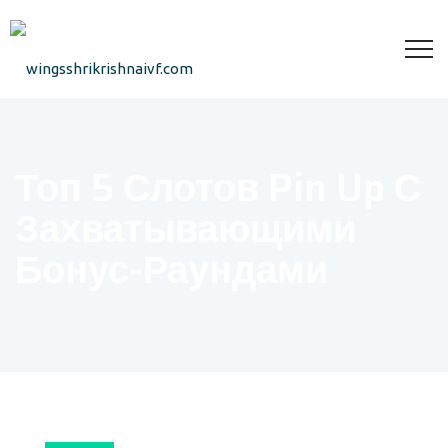
Топ 5 Слотов Pin Up С
Захватывающими
Бонус-Раундами