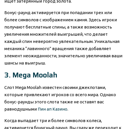
ищет затерянный город золота.
Бонус-раунд активируется при попадании трех или
более символов с изображением камня. Здесь игроки
получают бесплатные спины, а также возможность
увеличения множителей выигрышей, что делает
каждый спин невероятно увлекательным. Уникальная
механика “лавинного” вращения также добавляет
элемент неожиданности, значительно увеличивая ваши
шансы на выигрыш.
3. Mega Moolah
Слот Mega Moolah известен своими джекпотами,
которые привлекают игроков со всего мира. Однако
бонус-раунды этого слота также не оставят вас
равнодушными
Пин ап Казино
.
Когда выпадает три и более символов колеса,
активируется бонусный раунд. Вы сразу же переходит к