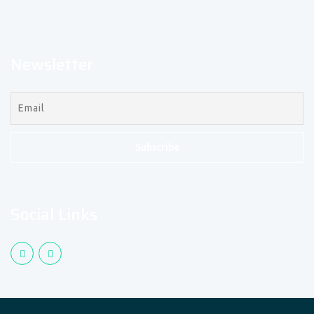
Newsletter
Social Links