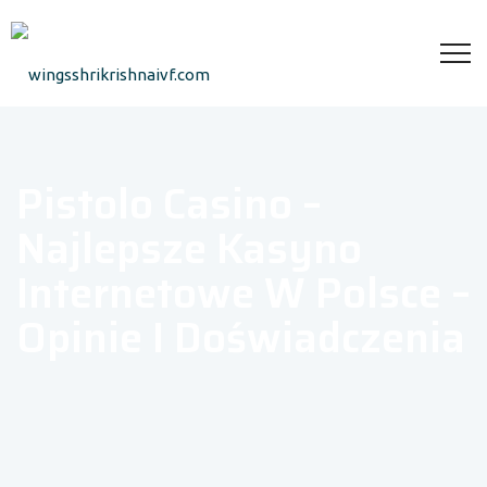
Pistolo Casino –
Najlepsze Kasyno
Internetowe W Polsce –
Opinie I Doświadczenia