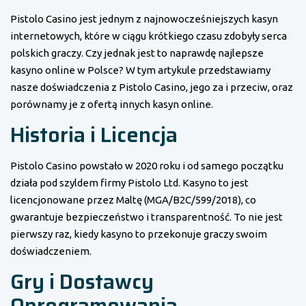
Pistolo Casino jest jednym z najnowocześniejszych kasyn
internetowych, które w ciągu krótkiego czasu zdobyły serca
polskich graczy. Czy jednak jest to naprawdę najlepsze
kasyno online w Polsce? W tym artykule przedstawiamy
nasze doświadczenia z Pistolo Casino, jego za i przeciw, oraz
porównamy je z ofertą innych kasyn online.
Historia i Licencja
Pistolo Casino powstało w 2020 roku i od samego początku
działa pod szyldem firmy Pistolo Ltd. Kasyno to jest
licencjonowane przez Maltę (MGA/B2C/599/2018), co
gwarantuje bezpieczeństwo i transparentność. To nie jest
pierwszy raz, kiedy kasyno to przekonuje graczy swoim
doświadczeniem.
Gry i Dostawcy
Oprogramowania