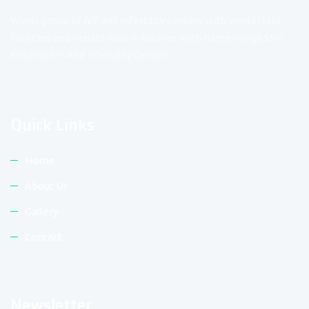
Wings group of IVF and Infertility centers with world class
facilities and results now in Bikaner with name Wings Shri
Krishna IVF And Infertility Center.
Quick Links
Home
About Us
Gallery
Contact
Newsletter