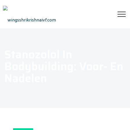
Stanozolol In
Bodybuilding: Voor- En
Nadelen