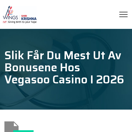
Slik Får Du Mest Ut Av
Bonusene Hos
Vegasoo Casino I 2026