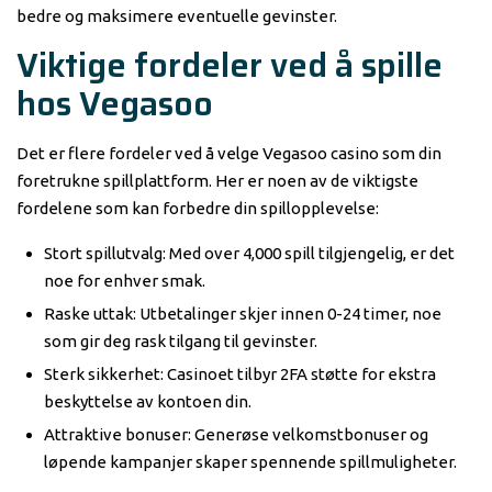
bedre og maksimere eventuelle gevinster.
Viktige fordeler ved å spille
hos Vegasoo
Det er flere fordeler ved å velge Vegasoo casino som din
foretrukne spillplattform. Her er noen av de viktigste
fordelene som kan forbedre din spillopplevelse:
Stort spillutvalg: Med over 4,000 spill tilgjengelig, er det
noe for enhver smak.
Raske uttak: Utbetalinger skjer innen 0-24 timer, noe
som gir deg rask tilgang til gevinster.
Sterk sikkerhet: Casinoet tilbyr 2FA støtte for ekstra
beskyttelse av kontoen din.
Attraktive bonuser: Generøse velkomstbonuser og
løpende kampanjer skaper spennende spillmuligheter.