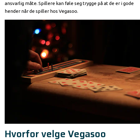
ansvarlig måte. Spillere kan føle seg trygge på at de er i gode
hender når de spiller hos Vegasoo.
Hvorfor velge Vegasoo