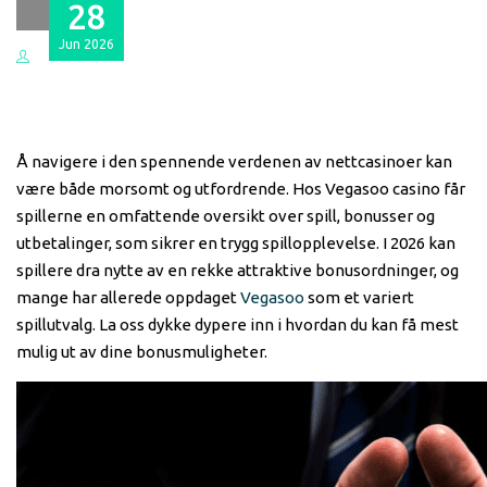
28
Jun
2026
Å navigere i den spennende verdenen av nettcasinoer kan
være både morsomt og utfordrende. Hos Vegasoo casino får
spillerne en omfattende oversikt over spill, bonusser og
utbetalinger, som sikrer en trygg spillopplevelse. I 2026 kan
spillere dra nytte av en rekke attraktive bonusordninger, og
mange har allerede oppdaget
Vegasoo
som et variert
spillutvalg. La oss dykke dypere inn i hvordan du kan få mest
mulig ut av dine bonusmuligheter.