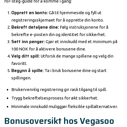
for-steg-guide for å komme i gang:
Opprett en konto:
Gå til hjemmeside og fyll ut
registreringsskjemaet for å opprette din konto.
Bekreft detaljene dine:
Følg instruksjonene for å
bekrefte e-posten din og identitet for sikkerhet.
Sett inn penger:
Gjør et innskudd med et minimum på
100 NOK for å aktivere bonusene dine.
Velg ditt spill:
Utforsk de mange spillene og velg din
favoritt.
Begynn å spille:
Ta i bruk bonusene dine og start
spillingen.
Brukervennlig registrering gir rask tilgang til spill.
Trygg bekreftelsesprosess for økt sikkerhet.
Minimale innskudd muliggjør fleksible spillalternativer.
Bonusoversikt hos Vegasoo