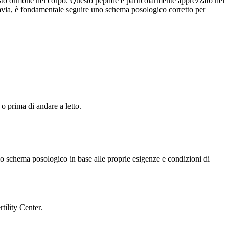
uesto ormone nel corpo. Questo peptide è particolarmente apprezzato nel
ttavia, è fondamentale seguire uno schema posologico corretto per
 o prima di andare a letto.
 lo schema posologico in base alle proprie esigenze e condizioni di
tility Center.