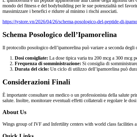
L’ipamorelina è un peptide appartenente alla classe degli agonisti del
mondo del fitness e del bodybuilding per le sue potenzialità nel favor
massimizzare i benefici e ridurre al minimo i rischi associati.
https://tystore.vn/2026/04/26/schema-posologico-del-peptide-di-ipamor
Schema Posologico dell’Ipamorelina
Il protocollo posologico dell’ipamorelina può variare a seconda degli o
Dosi consigliate:
La dose tipica varia tra 200 mcg a 300 mcg p
Frequenza di somministrazione:
Si consiglia di somministrare 
Durata del ciclo:
Un ciclo di utilizzo dell’ipamorelina può dura
Considerazioni Finali
È importante consultare un medico o un professionista della salute pri
salute. Inoltre, monitorare eventuali effetti collaterali e regolare le dos
About Us
Wings group of IVF and Infertility centers with world class facilitie
Quick Links