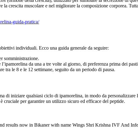
 GH (ormone della crescita), utilizzato per stimolare la secrezione di q
ire la crescita muscolare e nel migliorare la composizione corporea. Tu
elina-guida-pratica/
biettivi individuali. Ecco una guida generale da seguire:
er somministrazione.
l’ipamorelina da una a tre volte al giorno, di preferenza prima dei pasti
re tra le 8 e le 12 settimane, seguito da un periodo di pausa.
ma di iniziare qualsiasi ciclo di ipamorelina, in modo da personalizzare
i è cruciale per garantire un utilizzo sicuro ed efficace del peptide.
s and results now in Bikaner with name Wings Shri Krishna IVF And Infer