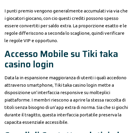
I punti premio vengono generalmente accumulati via via che
i giocatori giocano, con cio questi crediti possono spesso
essere convertiti per saldo extra. La proporzione esatto e le
regole differiscono a seconda lo scaglione, quindi verificare
le regole VIP e opportuno.
Accesso Mobile su Tiki taka
casino login
Data la in espansione maggioranza di utenti i quali accedono
attraverso smartphone, Tiki taka casino login mette a
disposizione un’interfaccia responsive su molteplici
piattaforme. I membri riescono a aprire la stessa raccolta di
titoli senza bisogno di un’app extra di norma. Sia che si giochi
durante il tragitto, questa interfaccia portatile preserva la
capacita essenziale accessibile.