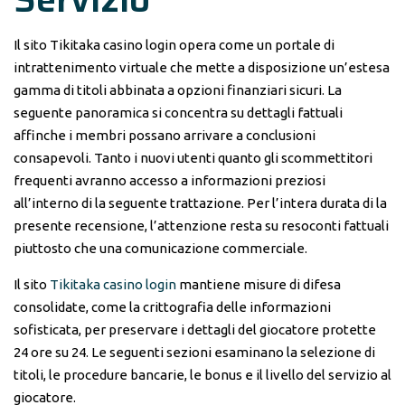
Il sito Tikitaka casino login opera come un portale di
intrattenimento virtuale che mette a disposizione un’estesa
gamma di titoli abbinata a opzioni finanziari sicuri. La
seguente panoramica si concentra su dettagli fattuali
affinche i membri possano arrivare a conclusioni
consapevoli. Tanto i nuovi utenti quanto gli scommettitori
frequenti avranno accesso a informazioni preziosi
all’interno di la seguente trattazione. Per l’intera durata di la
presente recensione, l’attenzione resta su resoconti fattuali
piuttosto che una comunicazione commerciale.
Il sito
Tikitaka casino login
mantiene misure di difesa
consolidate, come la crittografia delle informazioni
sofisticata, per preservare i dettagli del giocatore protette
24 ore su 24. Le seguenti sezioni esaminano la selezione di
titoli, le procedure bancarie, le bonus e il livello del servizio al
giocatore.