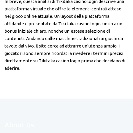
In breve, questa analisi di Tikitaka casino login descrive una
piattaforma virtuale che offre le elementi centrali attese
nel gioco online attuale. Un layout della piattaforma
affidabile e presentato da Tiki taka casino login, unito a un
bonus iniziale chiaro, nonche un’estesa selezione di
contenuti. Andando dalle macchine tradizionali ai giochi da
tavolo dal vivo, il sito cerca ad attrarre un’utenza ampio. I
giocatori sono sempre ricordati a rivedere i termini precisi
direttamente su Tikitaka casino login prima che decidano di
aderire.
About Us