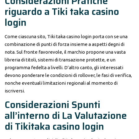
Considerazioni Pratiche
riguardo a Tiki taka casino
login
Come ciascuna sito, Tiki taka casino login porta con se una
combinazione di punti di forza insieme a aspetti degni di
nota. Sul fronte favorevole, il marchio propone una vasta
libreria di titoli, sistemi di transazione protette, e un
programma fedelta a livelli. D’altro canto, gli interessati
devono ponderare le condizioni di rollover, le fasi di verifica,
nonche eventuali limitazioni regionali al momento di
iscriversi.
Considerazioni Spunti
all’interno di La Valutazione
di Tikitaka casino login