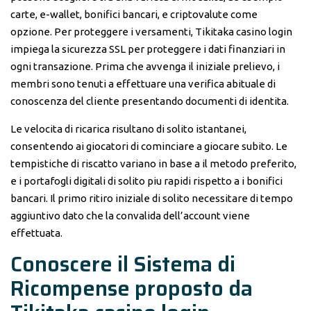
carte, e-wallet, bonifici bancari, e criptovalute come
opzione. Per proteggere i versamenti, Tikitaka casino login
impiega la sicurezza SSL per proteggere i dati finanziari in
ogni transazione. Prima che avvenga il iniziale prelievo, i
membri sono tenuti a effettuare una verifica abituale di
conoscenza del cliente presentando documenti di identita.
Le velocita di ricarica risultano di solito istantanei,
consentendo ai giocatori di cominciare a giocare subito. Le
tempistiche di riscatto variano in base a il metodo preferito,
e i portafogli digitali di solito piu rapidi rispetto a i bonifici
bancari. Il primo ritiro iniziale di solito necessitare di tempo
aggiuntivo dato che la convalida dell’account viene
effettuata.
Conoscere il Sistema di
Ricompense proposto da