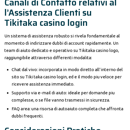
Canali di Contatto relativi al
l’Assistenza Clienti su
Tikitaka casino login
Un sistema di assistenza robusto si rivela fondamentale al
momento di indirizzare dubbi di account rapidamente. Un
team di aiuto dedicato e operativo su Tikitaka casino logo,
raggiungibile attraverso differenti modalita:
Chat dal vivo: incorporata in modo diretto all’interno del
sito su Tiki taka casino login, ed e il modo piu veloce per
ricevere assistenza immediato.
Supporto via e-mail di aiuto: ideale per domande piu
complesse, o se file vanno trasmessi in sicurezza.
FAQ area: una risorsa di autoaiuto completa che affronta
dubbi frequenti.