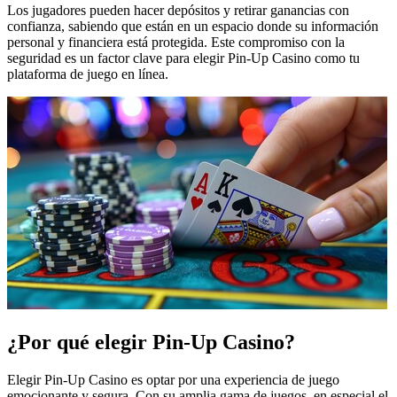
Los jugadores pueden hacer depósitos y retirar ganancias con
confianza, sabiendo que están en un espacio donde su información
personal y financiera está protegida. Este compromiso con la
seguridad es un factor clave para elegir Pin-Up Casino como tu
plataforma de juego en línea.
¿Por qué elegir Pin-Up Casino?
Elegir Pin-Up Casino es optar por una experiencia de juego
emocionante y segura. Con su amplia gama de juegos, en especial el