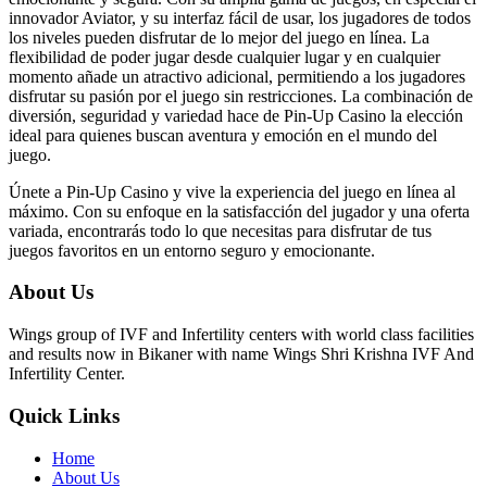
innovador Aviator, y su interfaz fácil de usar, los jugadores de todos
los niveles pueden disfrutar de lo mejor del juego en línea. La
flexibilidad de poder jugar desde cualquier lugar y en cualquier
momento añade un atractivo adicional, permitiendo a los jugadores
disfrutar su pasión por el juego sin restricciones. La combinación de
diversión, seguridad y variedad hace de Pin-Up Casino la elección
ideal para quienes buscan aventura y emoción en el mundo del
juego.
Únete a Pin-Up Casino y vive la experiencia del juego en línea al
máximo. Con su enfoque en la satisfacción del jugador y una oferta
variada, encontrarás todo lo que necesitas para disfrutar de tus
juegos favoritos en un entorno seguro y emocionante.
About Us
Wings group of IVF and Infertility centers with world class facilities
and results now in Bikaner with name Wings Shri Krishna IVF And
Infertility Center.
Quick Links
Home
About Us