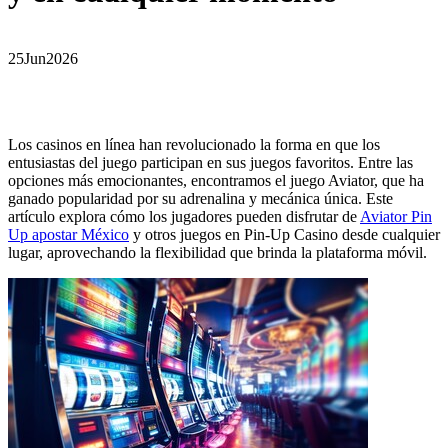
25
Jun
2026
Los casinos en línea han revolucionado la forma en que los
entusiastas del juego participan en sus juegos favoritos. Entre las
opciones más emocionantes, encontramos el juego Aviator, que ha
ganado popularidad por su adrenalina y mecánica única. Este
artículo explora cómo los jugadores pueden disfrutar de
Aviator Pin
Up apostar México
y otros juegos en Pin-Up Casino desde cualquier
lugar, aprovechando la flexibilidad que brinda la plataforma móvil.