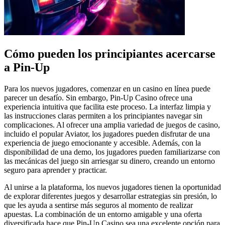
Cómo pueden los principiantes acercarse
a Pin-Up
Para los nuevos jugadores, comenzar en un casino en línea puede
parecer un desafío. Sin embargo, Pin-Up Casino ofrece una
experiencia intuitiva que facilita este proceso. La interfaz limpia y
las instrucciones claras permiten a los principiantes navegar sin
complicaciones. Al ofrecer una amplia variedad de juegos de casino,
incluido el popular Aviator, los jugadores pueden disfrutar de una
experiencia de juego emocionante y accesible. Además, con la
disponibilidad de una demo, los jugadores pueden familiarizarse con
las mecánicas del juego sin arriesgar su dinero, creando un entorno
seguro para aprender y practicar.
Al unirse a la plataforma, los nuevos jugadores tienen la oportunidad
de explorar diferentes juegos y desarrollar estrategias sin presión, lo
que les ayuda a sentirse más seguros al momento de realizar
apuestas. La combinación de un entorno amigable y una oferta
diversificada hace que Pin-Up Casino sea una excelente opción para