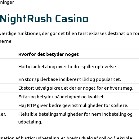
ninger.
 NightRush Casino
ige funktioner, der gør det til en førsteklasses destination for 
nerne:
Hvorfor det betyder noget
Hurtig udbetaling giver bedre spilleroplevelse.
En stor spillerbase indikerer tillid og popularitet.
Et stort udvalg sikrer, at der er noget for enhver smag.
Erfaring betyder pålidelighed og kvalitet.
Høj RTP giver bedre gevinstmuligheder for spillere.
ler,
Fleksible betalingsmuligheder for nem indbetaling og
udbetaling.
tion af hurtigt udbetaling, et bredt udvalg af spil og fleksible