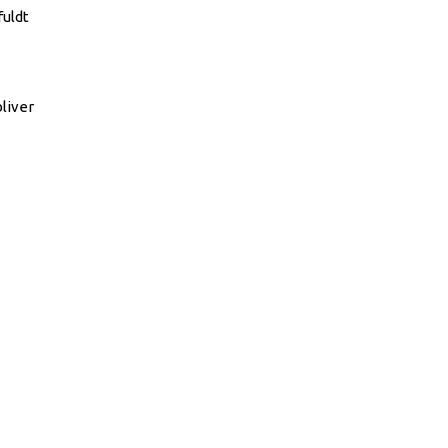
fuldt
bliver