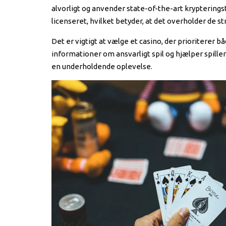
alvorligt og anvender state-of-the-art krypteringst
licenseret, hvilket betyder, at det overholder de str
Det er vigtigt at vælge et casino, der prioriterer 
informationer om ansvarligt spil og hjælper spillere
en underholdende oplevelse.