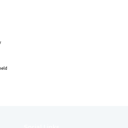
r
meld
Social Links