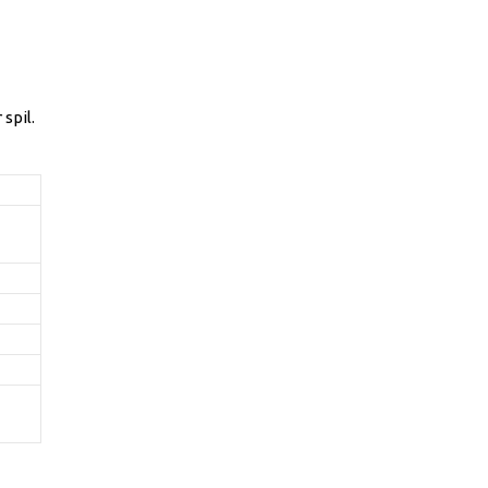
spil.