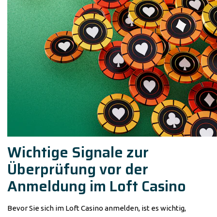
Wichtige Signale zur
Überprüfung vor der
Anmeldung im Loft Casino
Bevor Sie sich im Loft Casino anmelden, ist es wichtig,