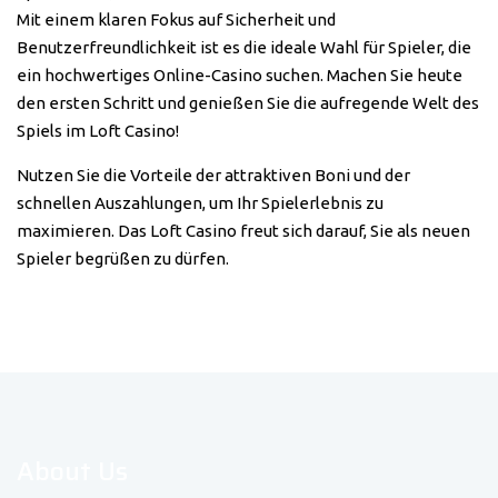
Mit einem klaren Fokus auf Sicherheit und
Benutzerfreundlichkeit ist es die ideale Wahl für Spieler, die
ein hochwertiges Online-Casino suchen. Machen Sie heute
den ersten Schritt und genießen Sie die aufregende Welt des
Spiels im Loft Casino!
Nutzen Sie die Vorteile der attraktiven Boni und der
schnellen Auszahlungen, um Ihr Spielerlebnis zu
maximieren. Das Loft Casino freut sich darauf, Sie als neuen
Spieler begrüßen zu dürfen.
About Us