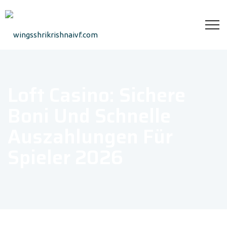
Loft Casino: Sichere
Boni Und Schnelle
Auszahlungen Für
Spieler 2026