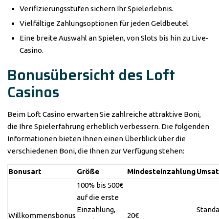
Verifizierungsstufen sichern Ihr Spielerlebnis.
Vielfältige Zahlungsoptionen für jeden Geldbeutel.
Eine breite Auswahl an Spielen, von Slots bis hin zu Live-
Casino.
Bonusübersicht des Loft
Casinos
Beim Loft Casino erwarten Sie zahlreiche attraktive Boni,
die Ihre Spielerfahrung erheblich verbessern. Die folgenden
Informationen bieten Ihnen einen Überblick über die
verschiedenen Boni, die Ihnen zur Verfügung stehen:
Bonusart
Größe
Mindesteinzahlung
Umsat
100% bis 500€
auf die erste
Einzahlung,
Standa
Willkommensbonus
20€