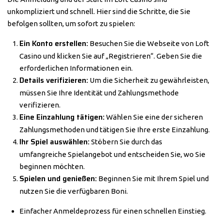
unkompliziert und schnell. Hier sind die Schritte, die Sie
befolgen sollten, um sofort zu spielen:
Ein Konto erstellen:
Besuchen Sie die Webseite von Loft
Casino und klicken Sie auf „Registrieren“. Geben Sie die
erforderlichen Informationen ein.
Details verifizieren:
Um die Sicherheit zu gewährleisten,
müssen Sie Ihre Identität und Zahlungsmethode
verifizieren.
Eine Einzahlung tätigen:
Wählen Sie eine der sicheren
Zahlungsmethoden und tätigen Sie Ihre erste Einzahlung.
Ihr Spiel auswählen:
Stöbern Sie durch das
umfangreiche Spielangebot und entscheiden Sie, wo Sie
beginnen möchten.
Spielen und genießen:
Beginnen Sie mit Ihrem Spiel und
nutzen Sie die verfügbaren Boni.
Einfacher Anmeldeprozess für einen schnellen Einstieg.