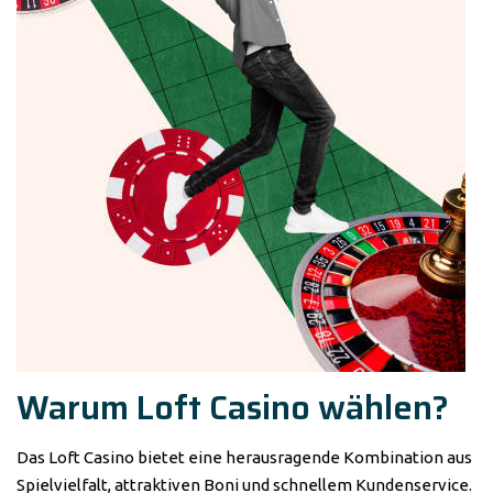
Warum Loft Casino wählen?
Das Loft Casino bietet eine herausragende Kombination aus
Spielvielfalt, attraktiven Boni und schnellem Kundenservice.