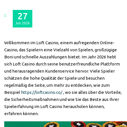
27
Jun
2026
Willkommen im Loft Casino, einem aufregenden Online-
Casino, das Spielern eine Vielzahl von Spielen, großzügige
Boni und schnelle Auszahlungen bietet. Im Jahr 2026 hebt
sich Loft Casino durch seine benutzerfreundliche Plattform
und herausragenden Kundenservice hervor. Viele Spieler
schätzen die hohe Qualität der Spiele und besuchen
regelmäßig die Seite, um mehr zu entdecken, wie zum
Beispiel
https://loftcasino.co/
, wo sie alles über die Vorteile,
die Sicherheitsmaßnahmen und wie Sie das Beste aus Ihrer
Spielerfahrung im Loft Casino herausholen können,
erfahren können.