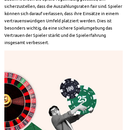
sicherzustellen, dass die Auszahlungsraten fair sind. Spieler
können sich darauf verlassen, dass ihre Einsätze in einem
vertrauenswürdigen Umfeld platziert werden. Dies ist
besonders wichtig, da eine sichere Spielumgebung das
Vertrauen der Spieler stärkt und die Spielerfahrung
insgesamt verbessert.