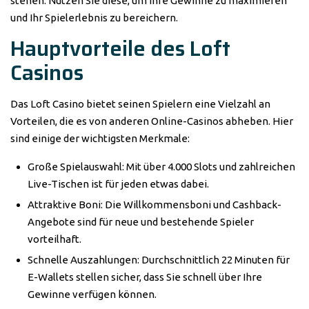
stehen. Nutzen Sie diese, um Ihre Gewinne zu maximieren
und Ihr Spielerlebnis zu bereichern.
Hauptvorteile des Loft
Casinos
Das Loft Casino bietet seinen Spielern eine Vielzahl an
Vorteilen, die es von anderen Online-Casinos abheben. Hier
sind einige der wichtigsten Merkmale:
Große Spielauswahl: Mit über 4.000 Slots und zahlreichen
Live-Tischen ist für jeden etwas dabei.
Attraktive Boni: Die Willkommensboni und Cashback-
Angebote sind für neue und bestehende Spieler
vorteilhaft.
Schnelle Auszahlungen: Durchschnittlich 22 Minuten für
E-Wallets stellen sicher, dass Sie schnell über Ihre
Gewinne verfügen können.