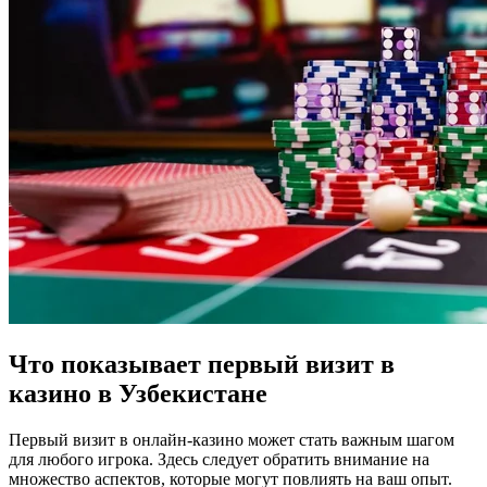
Что показывает первый визит в
казино в Узбекистане
Первый визит в онлайн-казино может стать важным шагом
для любого игрока. Здесь следует обратить внимание на
множество аспектов, которые могут повлиять на ваш опыт.