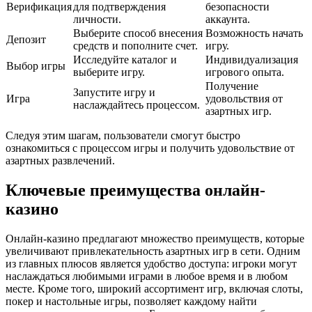
Верификация
для подтверждения
безопасности
личности.
аккаунта.
Выберите способ внесения
Возможность начать
Депозит
средств и пополните счет.
игру.
Исследуйте каталог и
Индивидуализация
Выбор игры
выберите игру.
игрового опыта.
Получение
Запустите игру и
Игра
удовольствия от
наслаждайтесь процессом.
азартных игр.
Следуя этим шагам, пользователи смогут быстро
ознакомиться с процессом игры и получить удовольствие от
азартных развлечений.
Ключевые преимущества онлайн-
казино
Онлайн-казино предлагают множество преимуществ, которые
увеличивают привлекательность азартных игр в сети. Одним
из главных плюсов является удобство доступа: игроки могут
наслаждаться любимыми играми в любое время и в любом
месте. Кроме того, широкий ассортимент игр, включая слоты,
покер и настольные игры, позволяет каждому найти