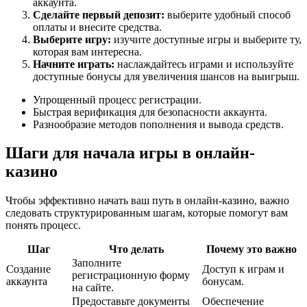
аккаунта.
Сделайте первый депозит:
выберите удобный способ
оплаты и внесите средства.
Выберите игру:
изучите доступные игры и выберите ту,
которая вам интересна.
Начните играть:
наслаждайтесь играми и используйте
доступные бонусы для увеличения шансов на выигрыш.
Упрощенный процесс регистрации.
Быстрая верификация для безопасности аккаунта.
Разнообразие методов пополнения и вывода средств.
Шаги для начала игры в онлайн-
казино
Чтобы эффективно начать ваш путь в онлайн-казино, важно
следовать структурированным шагам, которые помогут вам
понять процесс.
Шаг
Что делать
Почему это важно
Заполните
Создание
Доступ к играм и
регистрационную форму
аккаунта
бонусам.
на сайте.
Предоставьте документы
Обеспечение