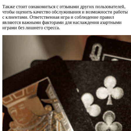
Также стоит ознакомиться с отзывами других пользователей,
чтобы оценить качество обслуживания и возможности работы
с клиентами. Ответственная игра и соблюдение правил
являются важными факторами для наслаждения азартными
играми без лишнего стресса.