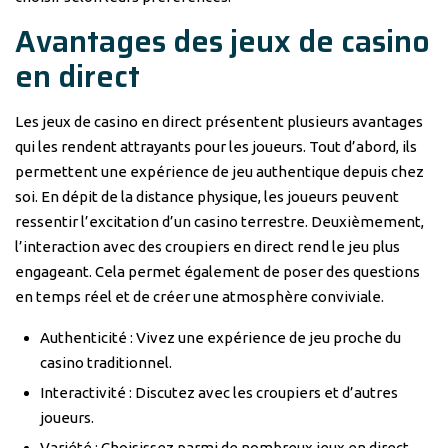
Avantages des jeux de casino
en direct
Les jeux de casino en direct présentent plusieurs avantages
qui les rendent attrayants pour les joueurs. Tout d’abord, ils
permettent une expérience de jeu authentique depuis chez
soi. En dépit de la distance physique, les joueurs peuvent
ressentir l’excitation d’un casino terrestre. Deuxièmement,
l’interaction avec des croupiers en direct rend le jeu plus
engageant. Cela permet également de poser des questions
en temps réel et de créer une atmosphère conviviale.
Authenticité : Vivez une expérience de jeu proche du
casino traditionnel.
Interactivité : Discutez avec les croupiers et d’autres
joueurs.
Variété : Choisissez parmi de nombreux jeux en direct.