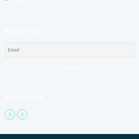
Contact
Newsletter
Social Links