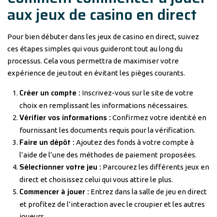
aux jeux de casino en direct
Pour bien débuter dans les jeux de casino en direct, suivez
ces étapes simples qui vous guideront tout au long du
processus. Cela vous permettra de maximiser votre
expérience de jeu tout en évitant les pièges courants.
Créer un compte :
Inscrivez-vous sur le site de votre
choix en remplissant les informations nécessaires.
Vérifier vos informations :
Confirmez votre identité en
fournissant les documents requis pour la vérification.
Faire un dépôt :
Ajoutez des fonds à votre compte à
l’aide de l’une des méthodes de paiement proposées.
Sélectionner votre jeu :
Parcourez les différents jeux en
direct et choisissez celui qui vous attire le plus.
Commencer à jouer :
Entrez dans la salle de jeu en direct
et profitez de l’interaction avec le croupier et les autres
joueurs.