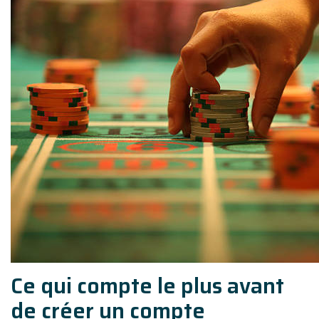
Ce qui compte le plus avant
de créer un compte