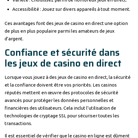
Accessibilité : Jouez sur divers appareils à tout moment.
Ces avantages font des jeux de casino en direct une option
de plus en plus populaire parmi les amateurs de jeux
d’argent.
Confiance et sécurité dans
les jeux de casino en direct
Lorsque vous jouez à des jeux de casino en direct, la sécurité
et la confiance doivent être vos priorités. Les casinos
réputés mettent en œuvre des protocoles de sécurité
avancés pour protéger les données personnelles et
financières des utilisateurs. Cela inclut l’utilisation de
technologies de cryptage SSL pour sécuriser toutes les
transactions.
Il est essentiel de vérifier que le casino en ligne est dûment