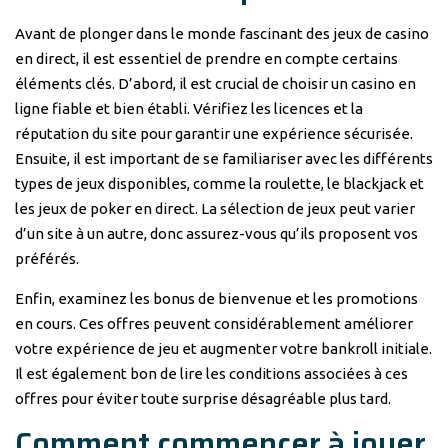
Avant de plonger dans le monde fascinant des jeux de casino
en direct, il est essentiel de prendre en compte certains
éléments clés. D’abord, il est crucial de choisir un casino en
ligne fiable et bien établi. Vérifiez les licences et la
réputation du site pour garantir une expérience sécurisée.
Ensuite, il est important de se familiariser avec les différents
types de jeux disponibles, comme la roulette, le blackjack et
les jeux de poker en direct. La sélection de jeux peut varier
d’un site à un autre, donc assurez-vous qu’ils proposent vos
préférés.
Enfin, examinez les bonus de bienvenue et les promotions
en cours. Ces offres peuvent considérablement améliorer
votre expérience de jeu et augmenter votre bankroll initiale.
Il est également bon de lire les conditions associées à ces
offres pour éviter toute surprise désagréable plus tard.
Comment commencer à jouer