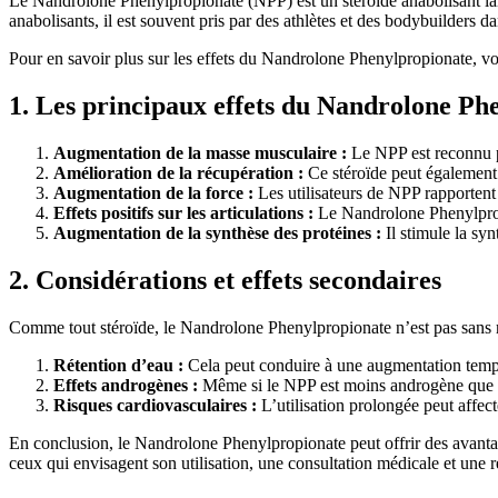
Le Nandrolone Phenylpropionate (NPP) est un stéroïde anabolisant lar
anabolisants, il est souvent pris par des athlètes et des bodybuilders d
Pour en savoir plus sur les effets du Nandrolone Phenylpropionate, v
1. Les principaux effets du Nandrolone Ph
Augmentation de la masse musculaire :
Le NPP est reconnu po
Amélioration de la récupération :
Ce stéroïde peut également 
Augmentation de la force :
Les utilisateurs de NPP rapportent 
Effets positifs sur les articulations :
Le Nandrolone Phenylpropion
Augmentation de la synthèse des protéines :
Il stimule la sy
2. Considérations et effets secondaires
Comme tout stéroïde, le Nandrolone Phenylpropionate n’est pas sans ri
Rétention d’eau :
Cela peut conduire à une augmentation tempor
Effets androgènes :
Même si le NPP est moins androgène que d’au
Risques cardiovasculaires :
L’utilisation prolongée peut affec
En conclusion, le Nandrolone Phenylpropionate peut offrir des avanta
ceux qui envisagent son utilisation, une consultation médicale et une 