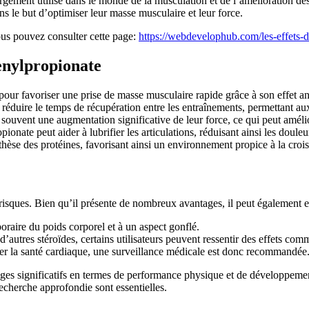
gement utilisé dans le monde de la musculation et de l’amélioration de
ans le but d’optimiser leur masse musculaire et leur force.
ous pouvez consulter cette page:
https://webdevelophub.com/les-effets-
enylpropionate
ur favoriser une prise de masse musculaire rapide grâce à son effet an
réduire le temps de récupération entre les entraînements, permettant au
souvent une augmentation significative de leur force, ce qui peut améli
ate peut aider à lubrifier les articulations, réduisant ainsi les douleurs
nthèse des protéines, favorisant ainsi un environnement propice à la croi
sques. Bien qu’il présente de nombreux avantages, il peut également ent
aire du poids corporel et à un aspect gonflé.
tres stéroïdes, certains utilisateurs peuvent ressentir des effets comm
ter la santé cardiaque, une surveillance médicale est donc recommandée
ges significatifs en termes de performance physique et de développement
recherche approfondie sont essentielles.