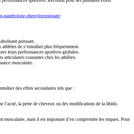
s performances sportives. Reconnu pour ses puissants effets
du-nandrolone-phenylpropionate/
abolisant puissant.
x athlètes de s’entraîner plus fréquemment.
orer leurs performances sportives globales.
 articulaires courantes chez les athlètes.
ssance musculaire.
raîner des effets secondaires tels que :
e l’acné, la perte de cheveux ou des modifications de la libido.
.
 musculaire, mais il est important d’en comprendre les risques. Pour