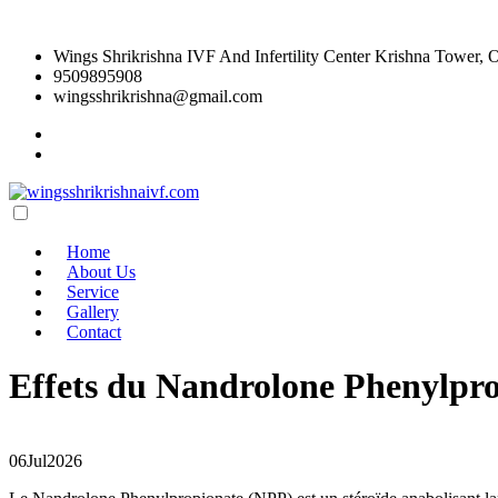
Wings Shrikrishna IVF And Infertility Center Krishna Tower, 
9509895908
wingsshrikrishna@gmail.com
Home
About Us
Service
Gallery
Contact
Effets du Nandrolone Phenylpr
06
Jul
2026