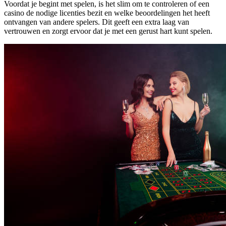
Voordat je begint met spelen, is het slim om te controleren of een
casino de nodige licenties bezit en welke beoordelingen het heeft
ontvangen van andere spelers. Dit geeft een extra laag van
vertrouwen en zorgt ervoor dat je met een gerust hart kunt spelen.