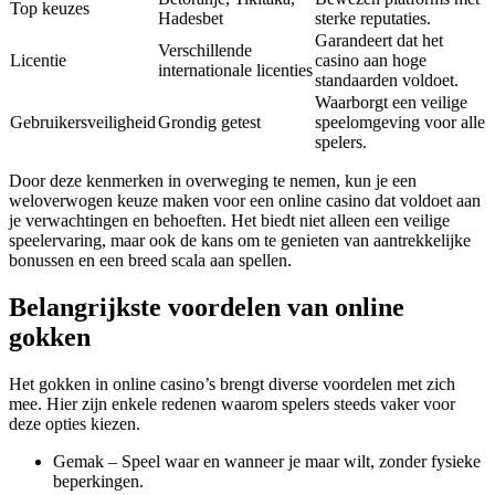
Top keuzes
Hadesbet
sterke reputaties.
Garandeert dat het
Verschillende
Licentie
casino aan hoge
internationale licenties
standaarden voldoet.
Waarborgt een veilige
Gebruikersveiligheid
Grondig getest
speelomgeving voor alle
spelers.
Door deze kenmerken in overweging te nemen, kun je een
weloverwogen keuze maken voor een online casino dat voldoet aan
je verwachtingen en behoeften. Het biedt niet alleen een veilige
speelervaring, maar ook de kans om te genieten van aantrekkelijke
bonussen en een breed scala aan spellen.
Belangrijkste voordelen van online
gokken
Het gokken in online casino’s brengt diverse voordelen met zich
mee. Hier zijn enkele redenen waarom spelers steeds vaker voor
deze opties kiezen.
Gemak – Speel waar en wanneer je maar wilt, zonder fysieke
beperkingen.