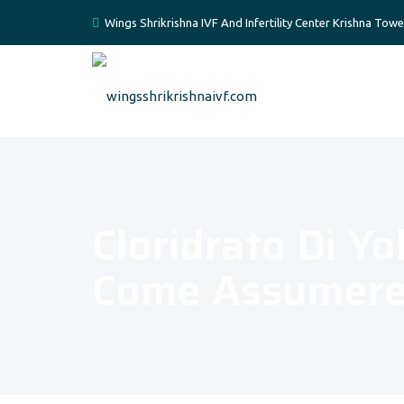
Wings Shrikrishna IVF And Infertility Center Krishna Tow
Cloridrato Di Y
Come Assumere 