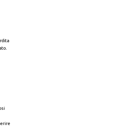
rdita
ato.
osi
erire