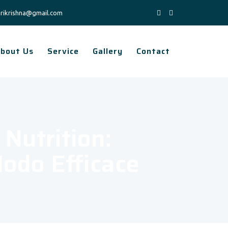
rikrishna@gmail.com
bout Us
Service
Gallery
Contact
Nutrition:
odo Efficace