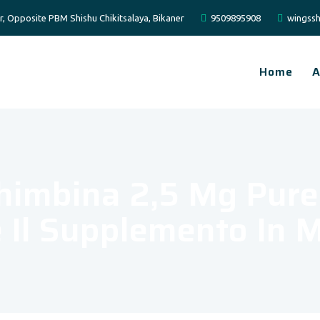
er, Opposite PBM Shishu Chikitsalaya, Bikaner
9509895908
wingssh
Home
A
ohimbina 2,5 Mg Pure 
Il Supplemento In M