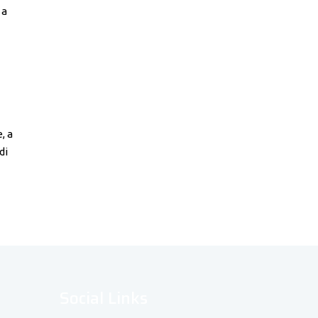
 a
, a
di
Social Links