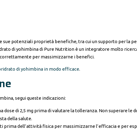
e sue potenziali proprietà benefiche, tra cui un supporto per la pe
oridrato di yohimbina di Pure Nutrition è un integratore molto ricerc
correttamente per massimizzarne i benefici.
loridrato di yohimbina in modo efficace
.
one
imbina, segui queste indicazioni:
na dose di 2,5 mg prima di valutare la tolleranza. Non superare le d
ta della salute.
prima dell’attività fisica per massimizzarne l’efficacia e per esp