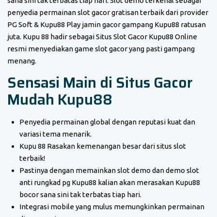
sana sini tak terbatas tiap hari. Slot demo terkenal sebagai
penyedia permainan slot gacor gratisan terbaik dari provider
PG Soft & Kupu88 Play jamin gacor gampang Kupu88 ratusan
juta. Kupu 88 hadir sebagai Situs Slot Gacor Kupu88 Online
resmi menyediakan game slot gacor yang pasti gampang
menang.
Sensasi Main di Situs Gacor
Mudah Kupu88
Penyedia permainan global dengan reputasi kuat dan
variasi tema menarik.
Kupu 88 Rasakan kemenangan besar dari situs slot
terbaik!
Pastinya dengan memainkan slot demo dan demo slot
anti rungkad pg Kupu88 kalian akan merasakan Kupu88
bocor sana sini tak terbatas tiap hari.
Integrasi mobile yang mulus memungkinkan permainan