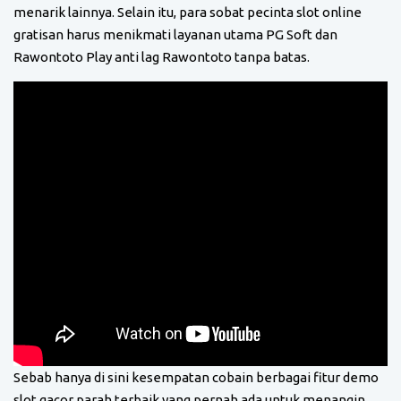
menarik lainnya. Selain itu, para sobat pecinta slot online
gratisan harus menikmati layanan utama PG Soft dan
Rawontoto Play anti lag Rawontoto tanpa batas.
Sebab hanya di sini kesempatan cobain berbagai fitur demo
slot gacor parah terbaik yang pernah ada untuk menangin