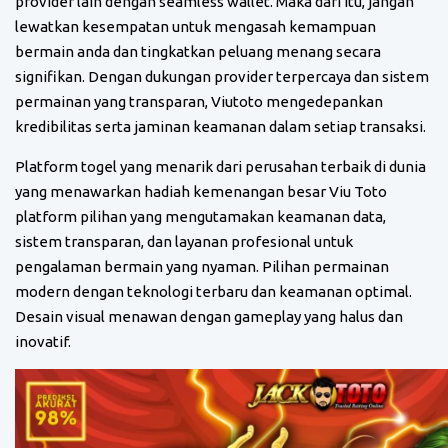
provider lain dengan seamless wallet. Maka dari itu, jangan
lewatkan kesempatan untuk mengasah kemampuan
bermain anda dan tingkatkan peluang menang secara
signifikan. Dengan dukungan provider terpercaya dan sistem
permainan yang transparan, Viutoto mengedepankan
kredibilitas serta jaminan keamanan dalam setiap transaksi.
Platform togel yang menarik dari perusahan terbaik di dunia
yang menawarkan hadiah kemenangan besar Viu Toto
platform pilihan yang mengutamakan keamanan data,
sistem transparan, dan layanan profesional untuk
pengalaman bermain yang nyaman. Pilihan permainan
modern dengan teknologi terbaru dan keamanan optimal.
Desain visual menawan dengan gameplay yang halus dan
inovatif.