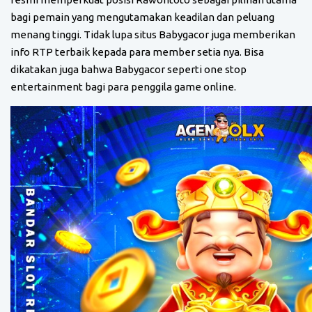
bagi pemain yang mengutamakan keadilan dan peluang
menang tinggi. Tidak lupa situs Babygacor juga memberikan
info RTP terbaik kepada para member setia nya. Bisa
dikatakan juga bahwa Babygacor seperti one stop
entertainment bagi para penggila game online.