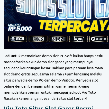
Jadi untuk memainkan demo slot PG Soft kalian hanya perlu
mendaftarkan akun demo slot gacor yang mempunyai
segudang keuntungan besar. Bahkan para pemain bisa main
slot demo gratis sepuasnya selama 24 jam langsung melalui
situs penyedia demo PG dan demo Viutoto. Penyedia slot
online dengan beragam pilihan game menarik yang
memudahkan pemain untuk mencapai jackpot Viu Toto
Rasakan kemenangan besar dari situs slot terbaik!
Viu Toto Situs Slot Gacor Resmi