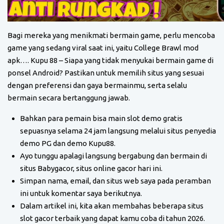
Bagi mereka yang menikmati bermain game, perlu mencoba
game yang sedang viral saat ini, yaitu College Brawl mod
apk…. Kupu 88 – Siapa yang tidak menyukai bermain game di
ponsel Android? Pastikan untuk memilih situs yang sesuai
dengan preferensi dan gaya bermainmu, serta selalu
bermain secara bertanggung jawab.
Bahkan para pemain bisa main slot demo gratis
sepuasnya selama 24 jam langsung melalui situs penyedia
demo PG dan demo Kupu88.
Ayo tunggu apalagi langsung bergabung dan bermain di
situs Babygacor, situs online gacor hari ini.
Simpan nama, email, dan situs web saya pada peramban
ini untuk komentar saya berikutnya.
Dalam artikel ini, kita akan membahas beberapa situs
slot gacor terbaik yang dapat kamu coba di tahun 2026.