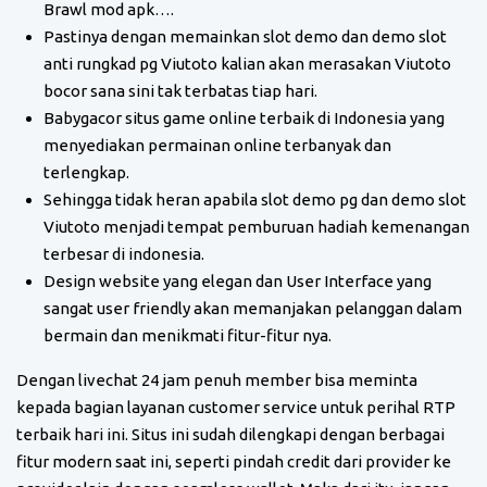
Brawl mod apk….
Pastinya dengan memainkan slot demo dan demo slot
anti rungkad pg Viutoto kalian akan merasakan Viutoto
bocor sana sini tak terbatas tiap hari.
Babygacor situs game online terbaik di Indonesia yang
menyediakan permainan online terbanyak dan
terlengkap.
Sehingga tidak heran apabila slot demo pg dan demo slot
Viutoto menjadi tempat pemburuan hadiah kemenangan
terbesar di indonesia.
Design website yang elegan dan User Interface yang
sangat user friendly akan memanjakan pelanggan dalam
bermain dan menikmati fitur-fitur nya.
Dengan livechat 24 jam penuh member bisa meminta
kepada bagian layanan customer service untuk perihal RTP
terbaik hari ini. Situs ini sudah dilengkapi dengan berbagai
fitur modern saat ini, seperti pindah credit dari provider ke