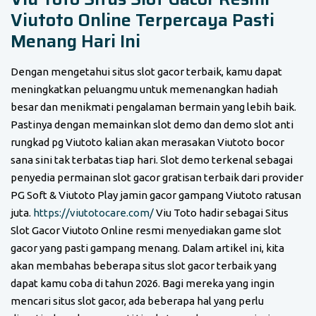
Viutoto Online Terpercaya Pasti
Menang Hari Ini
Dengan mengetahui situs slot gacor terbaik, kamu dapat
meningkatkan peluangmu untuk memenangkan hadiah
besar dan menikmati pengalaman bermain yang lebih baik.
Pastinya dengan memainkan slot demo dan demo slot anti
rungkad pg Viutoto kalian akan merasakan Viutoto bocor
sana sini tak terbatas tiap hari. Slot demo terkenal sebagai
penyedia permainan slot gacor gratisan terbaik dari provider
PG Soft & Viutoto Play jamin gacor gampang Viutoto ratusan
juta.
https://viutotocare.com/
Viu Toto hadir sebagai Situs
Slot Gacor Viutoto Online resmi menyediakan game slot
gacor yang pasti gampang menang. Dalam artikel ini, kita
akan membahas beberapa situs slot gacor terbaik yang
dapat kamu coba di tahun 2026. Bagi mereka yang ingin
mencari situs slot gacor, ada beberapa hal yang perlu