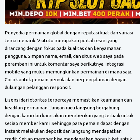
Penyedia permainan global dengan reputasi kuat dan variasi
tema menarik. Viutoto merupakan portal resmi yang
dirancang dengan fokus pada kualitas dan kenyamanan
pengguna. Simpan nama, email, dan situs web saya pada
peramban ini untuk komentar saya berikutnya. Integrasi
mobile yang mulus memungkinkan permainan di mana saja.
Cocok untuk pemain pemula dan berpengalaman dengan
dukungan pelanggan responsif.
Lisensi dari otoritas terpercaya memastikan keamanan dan
keadilan permainan. Jangan ragu langsung bergabung
dengan kami dan kami akan memberikan yang terbaik untuk
setiap member kami. Sehingga para pemain dapat dengan
instant melakukan deposit dan langsung mendapatkan
credit. Setiap member bisa mendapatkan bonus tiket untuk