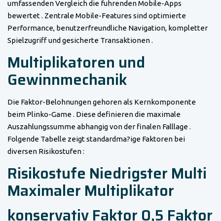
umfassenden Vergleich die fuhrenden Mobile-Apps
bewertet . Zentrale Mobile-Features sind optimierte
Performance, benutzerfreundliche Navigation, kompletter
Spielzugriff und gesicherte Transaktionen .
Multiplikatoren und
Gewinnmechanik
Die Faktor-Belohnungen gehoren als Kernkomponente
beim Plinko-Game . Diese definieren die maximale
Auszahlungssumme abhangig von der finalen Falllage .
Folgende Tabelle zeigt standardma?ige Faktoren bei
diversen Risikostufen :
Risikostufe Niedrigster Multi
Maximaler Multiplikator
konservativ Faktor 0,5 Faktor