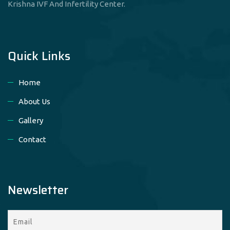
Krishna IVF And Infertility Center.
Quick Links
Home
About Us
Gallery
Contact
Newsletter