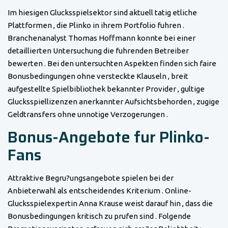
Im hiesigen Glucksspielsektor sind aktuell tatig etliche
Plattformen , die Plinko in ihrem Portfolio fuhren .
Branchenanalyst Thomas Hoffmann konnte bei einer
detaillierten Untersuchung die fuhrenden Betreiber
bewerten . Bei den untersuchten Aspekten finden sich faire
Bonusbedingungen ohne versteckte Klauseln , breit
aufgestellte Spielbibliothek bekannter Provider , gultige
Glucksspiellizenzen anerkannter Aufsichtsbehorden , zugige
Geldtransfers ohne unnotige Verzogerungen .
Bonus-Angebote fur Plinko-
Fans
Attraktive Begru?ungsangebote spielen bei der
Anbieterwahl als entscheidendes Kriterium . Online-
Glucksspielexpertin Anna Krause weist darauf hin , dass die
Bonusbedingungen kritisch zu prufen sind . Folgende