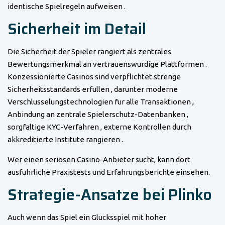
identische Spielregeln aufweisen .
Sicherheit im Detail
Die Sicherheit der Spieler rangiert als zentrales
Bewertungsmerkmal an vertrauenswurdige Plattformen .
Konzessionierte Casinos sind verpflichtet strenge
Sicherheitsstandards erfullen , darunter moderne
Verschlusselungstechnologien fur alle Transaktionen ,
Anbindung an zentrale Spielerschutz-Datenbanken ,
sorgfaltige KYC-Verfahren , externe Kontrollen durch
akkreditierte Institute rangieren .
Wer einen seriosen Casino-Anbieter sucht, kann dort
ausfuhrliche Praxistests und Erfahrungsberichte einsehen.
Strategie-Ansatze bei Plinko
Auch wenn das Spiel ein Glucksspiel mit hoher