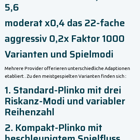
5,6
moderat x0,4 das 22-fache
aggressiv 0,2x Faktor 1000
Varianten und Spielmodi
Mehrere Provider offerieren unterschiedliche Adaptionen
etabliert . Zu den meistgespielten Varianten finden sich :
1. Standard-Plinko mit drei
Riskanz-Modi und variabler
Reihenzahl
2. Kompakt-Plinko mit
beschleunigtem Spielfluss