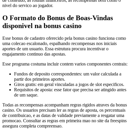
de conteudo, as rotinas financeiros, as recompensas bem como o
nivel do servico ao jogador.
O Formato do Bonus de Boas-Vindas
disponivel na bonus casino
Esse bonus de cadastro oferecido pela bonus casino funciona como
uma colecao escalonado, espalhando recompensas nos iniciais
aportes de um usuario. Essa estrutura procura incentivar o
engajamento continuo das apostas.
Esse programa costuma incluir contem varios componentes centrais:
Fundos de deposito correspondentes: um valor calculada a
partir dos primeiros aportes.
Giros gratis: em geral vinculadas a jogos de slot especificos.
Requisitos de aposta: esse fator que precisa ser atingido antes
de um saque.
Todas as recompensas acompanham regras rigidos atraves da bonus
casino. Os usuarios precisam ler as regras de aposta, os percentuais
de contribuicao, e as datas de validade previamente a resgatar uma
promocao. Consultar as regras em primeira mao no site da freespins
assegura completa compreensao.