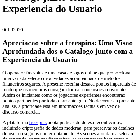
Experiencia do Usuario
06
Jul
2026
Apreciacao sobre a freespins: Uma Visao
Aprofundada dos o Catalogo junto com a
Experiencia do Usuario
O operador freespins e uma casa de jogos online que proporciona
uma variada selecao de atividades acompanhada de metodos
financeiros seguros. A presente resenha destaca pontos imparciais de
modo que os membros consigam formar conclusoes conscientes.
Assim os iniciantes como os jogadores experientes encontrarao
pontos pertinentes por toda o presente guia. No decorrer da presente
analise, a prioridade esta em informacoes factuais em vez de
discurso comercial.
A plataforma
freespins
adota praticas de defesa reconhecidas,
incluindo criptografia de dados moderna, para preservar os detalhes
do usuario seguras ininterruptamente. As secoes abordam a selecao