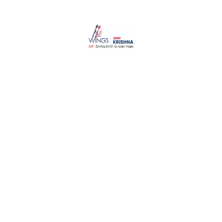
Legislación en España
En España, la legislación en torno a los anabolizantes es
bastante estricta. La venta y distribución de esteroides
anabólicos sin receta es ilegal, y su uso en competencias
deportivas está prohibido por las federaciones. Es
fundamental que quienes consideren estos productos se
informen sobre la legislación vigente y las consecuencias
legales de su uso.
Consideraciones Finales
Si bien los anabolizantes pueden ofrecer beneficios en
términos de rendimiento y apariencia física, es crucial
considerar los efectos adversos que pueden acarrear. La
búsqueda de un cuerpo ideal debe ir acompañada de un
enfoque responsable y saludable, priorizando siempre el
bienestar y la salud física y mental.