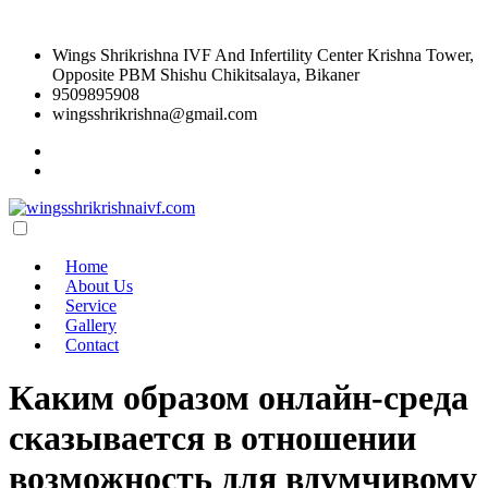
Wings Shrikrishna IVF And Infertility Center Krishna Tower,
Opposite PBM Shishu Chikitsalaya, Bikaner
9509895908
wingsshrikrishna@gmail.com
Home
About Us
Service
Gallery
Contact
Каким образом онлайн-среда
сказывается в отношении
возможность для вдумчивому