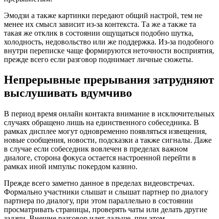
Эмодзи а также картинки передают общий настрой, тем не
менее их смысл зависит из-за контекста. Та же а также та
такая же отклик в состоянии ощущаться подобно шутка,
холодность, недовольство или же поддержка. Из-за подобного
внутри переписке чаще формируются неточности восприятия,
прежде всего если разговор поднимает личные сюжеты.
Непрерывные прерывания затрудняют
выслушивать вдумчиво
В период время онлайн контакта внимание в исключительных
случаях обращено лишь на единственного собеседника. В
рамках дисплее могут одновременно появляться извещения,
новые сообщения, новости, подсказки а также сигналы. Даже
в случае если собеседник вовлечен в пределах важном
диалоге, сторона фокуса остается настроенной перейти в
рамках иной импульс покердом казино.
Прежде всего заметно данное в пределах видеовстречах.
Формально участники слышат и слышат партнер по диалогу
партнера по диалогу, при этом параллельно в состоянии
просматривать страницы, проверять чаты или делать другие
задачи. Внешне разговор идет дальше, при этом