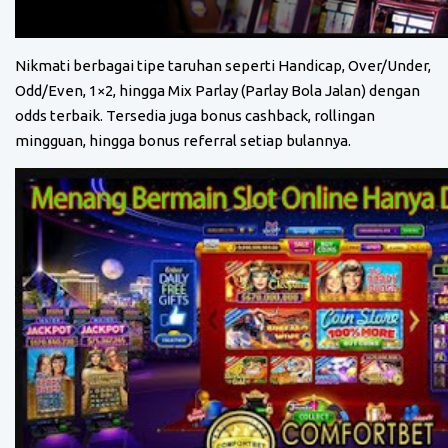
Nikmati berbagai tipe taruhan seperti Handicap, Over/Under,
Odd/Even, 1×2, hingga Mix Parlay (Parlay Bola Jalan) dengan
odds terbaik. Tersedia juga bonus cashback, rollingan
mingguan, hingga bonus referral setiap bulannya.