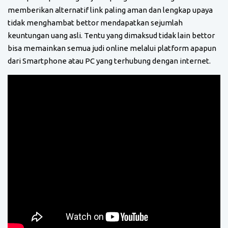
memberikan alternatif link paling aman dan lengkap upaya
tidak menghambat bettor mendapatkan sejumlah
keuntungan uang asli. Tentu yang dimaksud tidak lain bettor
bisa memainkan semua judi online melalui platform apapun
dari Smartphone atau PC yang terhubung dengan internet.