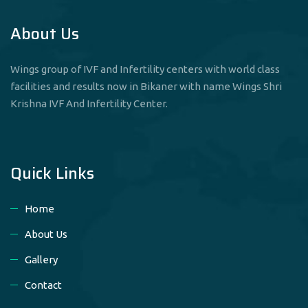
About Us
Wings group of IVF and Infertility centers with world class
facilities and results now in Bikaner with name Wings Shri
Krishna IVF And Infertility Center.
Quick Links
Home
About Us
Gallery
Contact