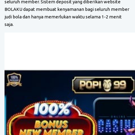
seluruh member. Sistem deposit yang diberikan website
BOLAKU dapat membuat kenyamanan bagi seluruh member
judi bola dan hanya memerlukan waktu selama 1-2 menit
saja.