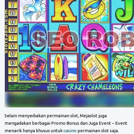
Selain menyediakan permainan slot, Mejaslot juga
mengadakan berbagai Promo Bonus dan Juga Event – Event
menarik hanya khusus untuk
casino
permainan slot saja.