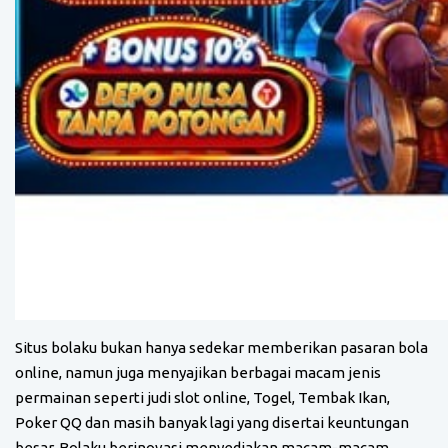
Situs bolaku bukan hanya sedekar memberikan pasaran bola
online, namun juga menyajikan berbagai macam jenis
permainan seperti judi slot online, Togel, Tembak Ikan,
Poker QQ dan masih banyak lagi yang disertai keuntungan
besar. Bolaku berinovasi menyediakan macam-macam