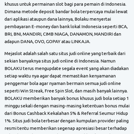
khusus untuk permainan slot bagi para pemain di Indonesia.
Dimana metode deposit bandar bola terpercaya mulai lewat
dari aplikasi ataupun dana lainnya, Bolaku menyertai
pembayaran E-money dan bank lokal Indonesia seperti BCA,
BRI, BNI, MANDIRI, CIMB NIAGA, DANAMON, MANDIRI dan
adapun DANA, OVO, GOPAY atau LINKAJA.
Mejaslot adalah salah satu situs judi online yang terbaik dari
sekian banyaknya situs judi online di Indonesia. Namun
BOLAKU terus mengupdate segala event yang akan diadakan
setiap waktu nya agar dapat memastikan kenyamanan
penggemar bola agar nyaman bermain semua judi online
seperti Win Streak, Free Spin Slot, dan masih banyak lainnya.
BOLAKU memberikan banyak bonus khusus judi bola setiap 1
minggu sekali dengan masing-masing ketentuan bonus mulai
dari Bonus Cashback Kekalahan 5% & Referral Seumur Hidup
1%. Situs judi bola terbesar dengan kumpulan provider paling
resmi tentu memberikan segenap apresiasi besar terhadap